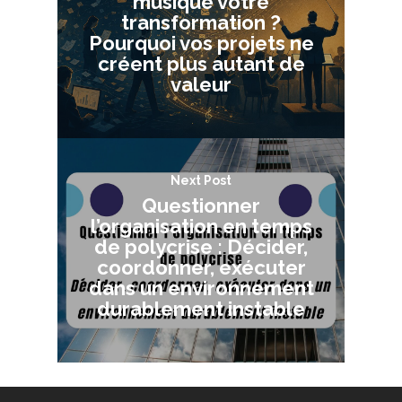
musique votre
transformation ?
Pourquoi vos projets ne
créent plus autant de
valeur
Next Post
Questionner
l’organisation en temps
de polycrise : Décider,
coordonner, exécuter
dans un environnement
durablement instable