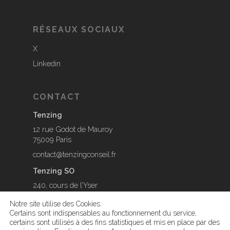
RÉSEAUX SOCIAUX
X
Linkedin
CONTACT
Tenzing
12 rue Godot de Mauroy
75009 Paris
contact@tenzingconseil.fr
Tenzing SO
240, cours de l’Yser
33800 Bordeaux
Notre site utilise des Cookies.
contact@tenzingconseil.fr
Certains sont indispensables au fonctionnement du service,
certains sont utilisés à des fins statistiques et mis en place par des