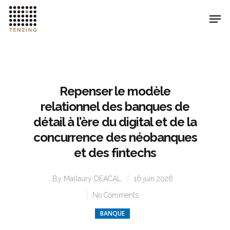
Hit enter to search or ESC to close
Repenser le modèle
relationnel des banques de
détail à l’ère du digital et de la
concurrence des néobanques
et des fintechs
By
Mallaury DEACAL
16 juin 2026
No Comments
BANQUE