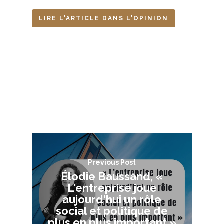
LIRE L'ARTICLE DANS L'OPINION
Previous Post
Élodie Baussand, «
L'entreprise joue
aujourd'hui un rôle
social et politique de
plus en plus important »