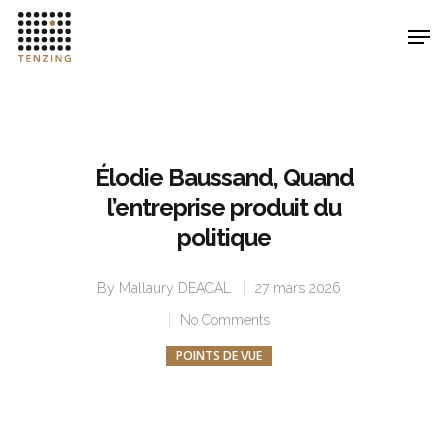
Hit enter to search or ESC to close
Élodie Baussand, Quand
l’entreprise produit du
politique
By
Mallaury DEACAL
27 mars 2026
No Comments
POINTS DE VUE