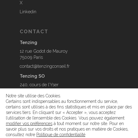
X
Linkedin
CONTACT
Tenzing
12 rue Godot de Mauroy
75009 Paris
contact@tenzingconseil.fr
Tenzing SO
240, cours de l’Yser
33800 Bordeaux
Notre site utilise des Cookies.
contact@tenzingconseil.fr
Certains sont indispensables au fonctionnement du service,
certains sont utilisés à des fins statistiques et mis en place par des
services tiers. En cliquant sur « Accepter », vous acceptez
l’utilisation de l’ensemble des Cookies. Vous pouvez également
modifier vos préférences
à tout moment sur notre site. Pour en
savoir plus sur vos droits et nos pratiques en matière de Cookies,
© 2026 Tenzing.
Mentions légales
-
Paramétrage des
consultez notre
Politique de confidentialité