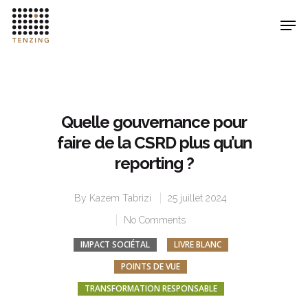
Hit enter to search or ESC to close
Quelle gouvernance pour
faire de la CSRD plus qu’un
reporting ?
By
Kazem Tabrizi
25 juillet 2024
No Comments
IMPACT SOCIÉTAL
LIVRE BLANC
POINTS DE VUE
TRANSFORMATION RESPONSABLE