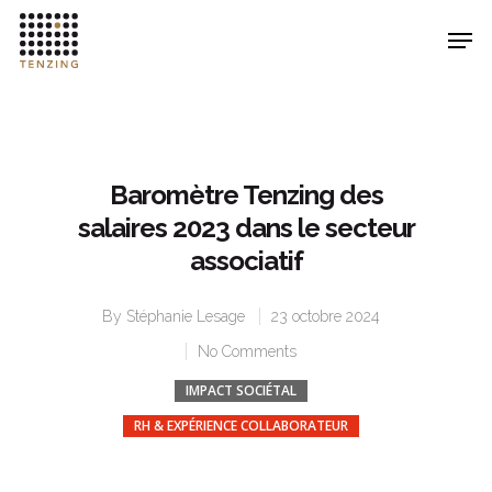
Hit enter to search or ESC to close
Baromètre Tenzing des
salaires 2023 dans le secteur
associatif
By
Stéphanie Lesage
23 octobre 2024
No Comments
IMPACT SOCIÉTAL
RH & EXPÉRIENCE COLLABORATEUR