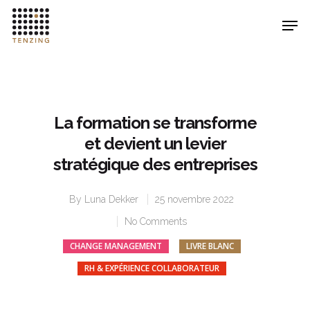
Hit enter to search or ESC to close
La formation se transforme
et devient un levier
stratégique des entreprises
By
Luna Dekker
25 novembre 2022
No Comments
CHANGE MANAGEMENT
LIVRE BLANC
RH & EXPÉRIENCE COLLABORATEUR