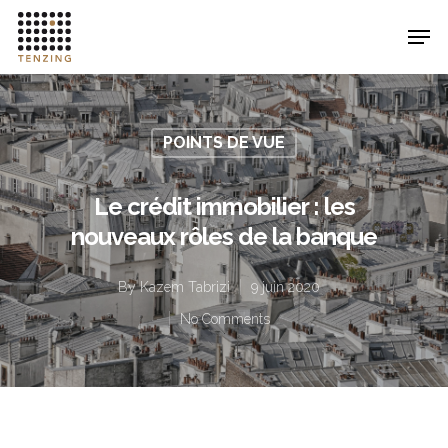
Hit enter to search or ESC to close
POINTS DE VUE
Le crédit immobilier : les
nouveaux rôles de la banque
By
Kazem Tabrizi
9 juin 2020
No Comments