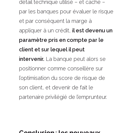
détail technique utilisé – et caché –
par les banques pour évaluer le risque
et
par conséquent la
marge
à
appliquer à
un crédit,
il est devenu un
paramètre pris en compte
par le
client et
sur lequel
il p
eut
intervenir
.
La banque peut alors
se
positionner comme
conseillère sur
l’optimisation du score de risque de
son client, et devenir de fait le
partenaire privi
légié de l’emprunteur.
Conclusion : les nouveaux