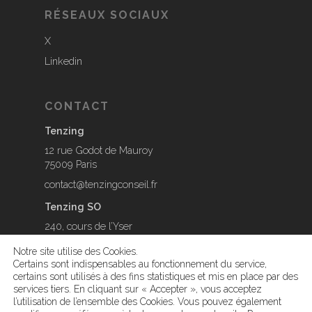
RÉSEAUX SOCIAUX
X
Linkedin
CONTACT
Tenzing
12 rue Godot de Mauroy
75009 Paris
contact@tenzingconseil.fr
Tenzing SO
240, cours de l’Yser
33800 Bordeaux
Notre site utilise des Cookies.
contact@tenzingconseil.fr
Certains sont indispensables au fonctionnement du service,
certains sont utilisés à des fins statistiques et mis en place par des
services tiers. En cliquant sur « Accepter », vous acceptez
l’utilisation de l’ensemble des Cookies. Vous pouvez également