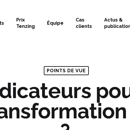
Prix
Cas
Actus &
ts
Équipe
Tenzing
clients
publicatio
POINTS DE VUE
dicateurs pou
ransformation 