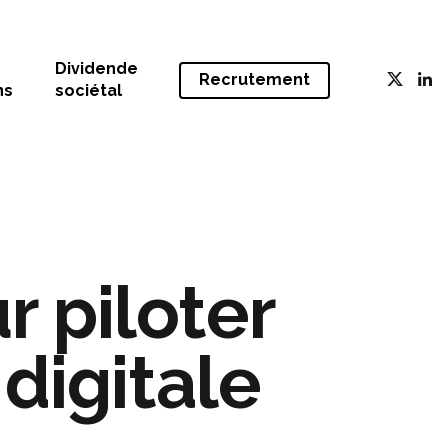
Dividende
Recrutement
ns
sociétal
r piloter
digitale