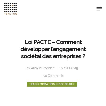
Hit enter to search or ESC to close
Loi PACTE – Comment
développer l’engagement
sociétal des entreprises ?
By
Arnaud Regnier
16 avril 2019
No Comments
TRANSFORMATION RESPONSABLE