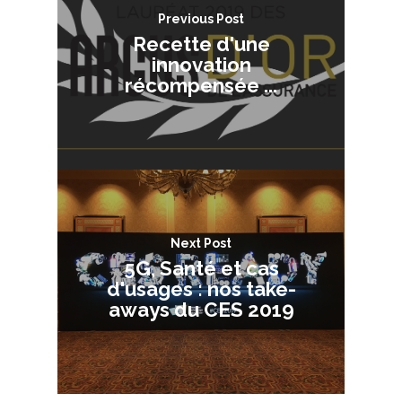
Previous Post
Recette d'une
innovation
récompensée ...
Next Post
5G, Santé et cas
d'usages : nos take-
aways du CES 2019