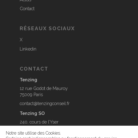
Contact
RÉSEAUX SOCIAUX
X
Linkedin
CONTACT
Tenzing
12 rue Godot de Mauroy
75009 Paris
contact@tenzingconseil.fr
Tenzing SO
240, cours de l’Yser
33800 Bordeaux
Notre site utilise des Cookies.
contact@tenzingconseil.fr