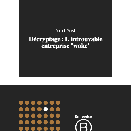
Next Post
𝐃𝐞́𝐜𝐫𝐲𝐩𝐭𝐚𝐠𝐞 : 𝐋’𝐢𝐧𝐭𝐫𝐨𝐮𝐯𝐚𝐛𝐥𝐞
𝐞𝐧𝐭𝐫𝐞𝐩𝐫𝐢𝐬𝐞 "𝐰𝐨𝐤𝐞"