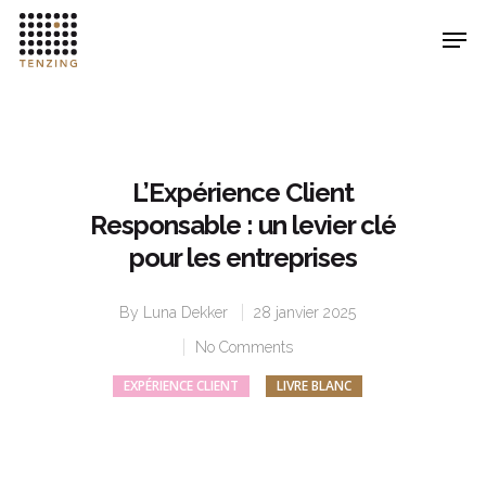
Hit enter to search or ESC to close
L’Expérience Client
Responsable : un levier clé
pour les entreprises
By
Luna Dekker
28 janvier 2025
No Comments
EXPÉRIENCE CLIENT
LIVRE BLANC