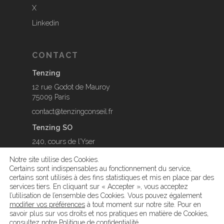
X
Linkedin
CONTACT
Tenzing
12 rue Godot de Mauroy
75009 Paris
contact@tenzingconseil.fr
Tenzing SO
240, cours de l’Yser
33800 Bordeaux
Notre site utilise des Cookies.
contact@tenzingconseil.fr
Certains sont indispensables au fonctionnement du service,
certains sont utilisés à des fins statistiques et mis en place par des
services tiers. En cliquant sur « Accepter », vous acceptez
l’utilisation de l’ensemble des Cookies. Vous pouvez également
modifier vos préférences
à tout moment sur notre site. Pour en
savoir plus sur vos droits et nos pratiques en matière de Cookies,
© 2026 Tenzing.
Mentions légales
-
Paramétrage des
consultez notre
Politique de confidentialité