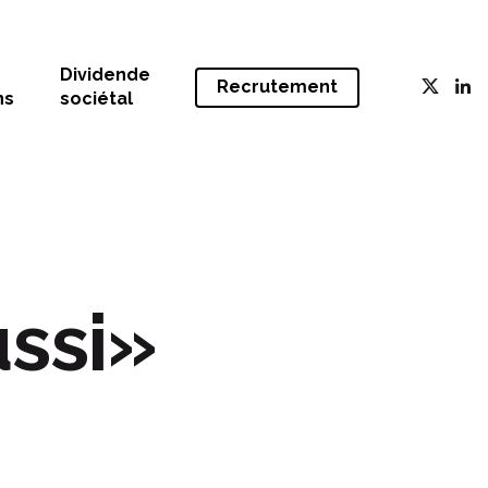
Dividende
Recrutement
ns
sociétal
ussi»