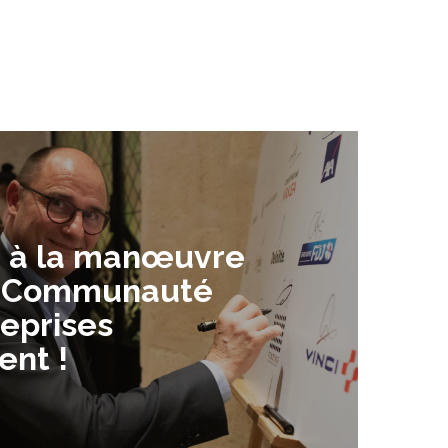
g à la manœuvre
a Communauté
reprises
ent !