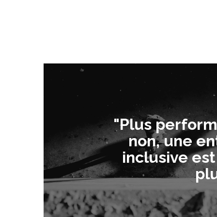
"Plus perfor
non, une en
inclusive est
plu