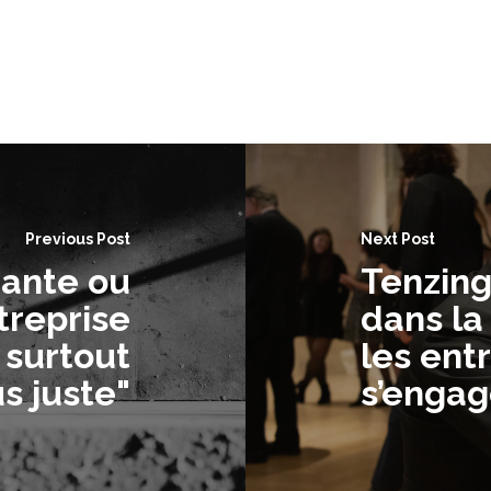
Previous Post
Next Post
mante ou
Tenzin
treprise
dans l
 surtout
les ent
s juste"
s’engag