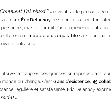
Comment j’ai réussi ?
» revient sur le parcours de ch
 au tour d’
Éric Delannoy
de se prêter au jeu, fondate
 personnel, mais le portrait d’une expérience entrepren
té. Il prône un
modèle plus équitable
sans pour auta
auvaise entreprise.
 intervenant auprès des grandes entreprises dans leur
un monde qui change. C’est
6 ans d’existence
,
45 colla
sance régulière et satisfaisante. Éric Delannoy exprime
social
».