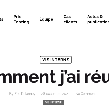
Prix
Cas
Actus &
ts
Équipe
Tenzing
clients
publicatio
VIE INTERNE
mment j’ai ré
By
Eric Delannoy
28 décembre 2022
No Comments
VIE INTERNE