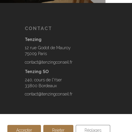
CONTACT
Tenzing
12 rue Godot de Mauroy
75009 Paris
contact@tenzingconseil.fr
Tenzing SO
240, cours de l’Yser
33800 Bordeaux
contact@tenzingconseil.fr
Accepter
Rejeter
Réglages