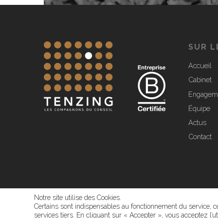
SUR L
Accueil
Cabinet
Engagem
Équipe
Actus
Contact
Notre site utilise des Cookies.
Certains sont indispensables au fonctionnement du service, cer
services tiers. En cliquant sur « Accepter », vous acceptez l
© 2026 Tenzing.
Mentions légales
-
Paramétrage des cookies
-
Pol