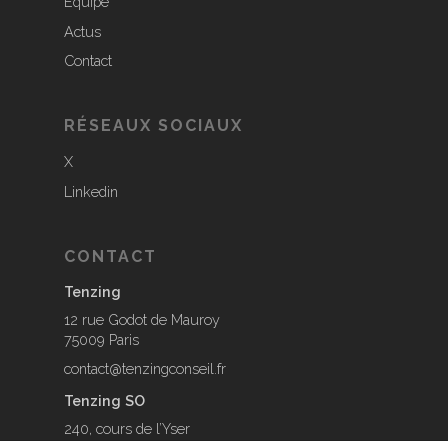
Équipe
Actus
Contact
RÉSEAUX SOCIAUX
X
Linkedin
CONTACT
Tenzing
12 rue Godot de Mauroy
75009 Paris
contact@tenzingconseil.fr
Tenzing SO
240, cours de l’Yser