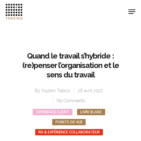
Hit enter to search or ESC to close
Quand le travail s’hybride :
(re)penser l’organisation et le
sens du travail
By
Kazem Tabrizi
26 avril 2022
No Comments
EXPÉRIENCE CLIENT
LIVRE BLANC
POINTS DE VUE
RH & EXPÉRIENCE COLLABORATEUR