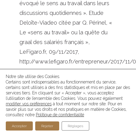
évoqué le sens au travail dans leurs
discussions quotidiennes ». Etude
Deloïte-Viadeo citée par Q. Périnel, «
Le «sens au travail» ou la quête du
graal des salariés français »,
LeFigaro.fr, 09/11/2017,
http://www.lefigaro.fr/entrepreneur/2017/11
20171109ARTFIG00002-le-sens-au-
Notre site utilise des Cookies.
travail-ou-la-quete-du-graal-des-
Certains sont indispensables au fonctionnement du service,
certains sont utilisés à des fins statistiques et mis en place par des
salaries-francais.php
services tiers. En cliquant sur « Accepter », vous acceptez
l’utilisation de l’ensemble des Cookies. Vous pouvez également
[12] I. Falquy, « Le bien-être au travail
modifier vos préférences
à tout moment sur notre site. Pour en
c’est déjà un choix », LesEchos.fr,
savoir plus sur vos droits et nos pratiques en matière de Cookies,
consultez notre
Politique de confidentialité
25/06/2019
Accepter
Rejeter
Réglages
https://start.lesechos.fr/emploi-