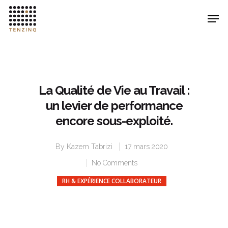
Hit enter to search or ESC to close
La Qualité de Vie au Travail :
un levier de performance
encore sous-exploité.
By
Kazem Tabrizi
17 mars 2020
No Comments
RH & EXPÉRIENCE COLLABORATEUR