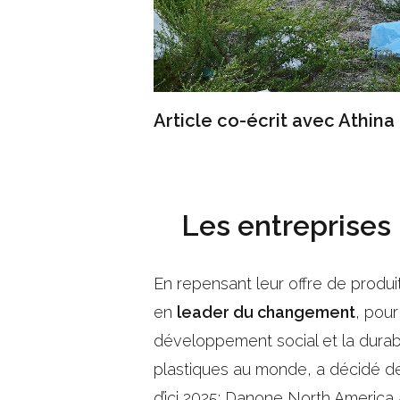
Article co-écrit avec Athina
Les entreprises
En repensant leur offre de produi
en
leader du changement
, pour
développement social et la durabi
plastiques au monde, a décidé de
d’ici 2025; Danone North America a