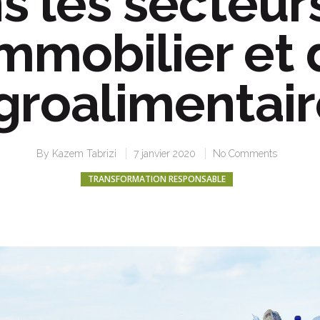
s les secteur
immobilier et
agroalimentair
By
Kazem Tabrizi
7 janvier 2020
No Comments
TRANSFORMATION RESPONSABLE