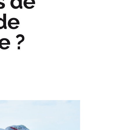
s de
 de
e ?