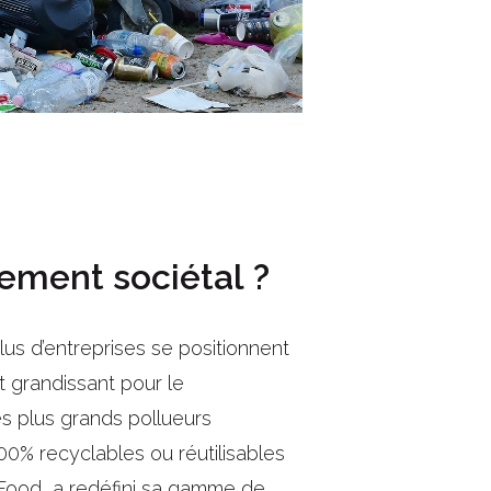
ement sociétal ?
lus d’entreprises se positionnent
êt grandissant pour le
es plus grands pollueurs
0% recyclables ou réutilisables
r Food, a redéfini sa gamme de