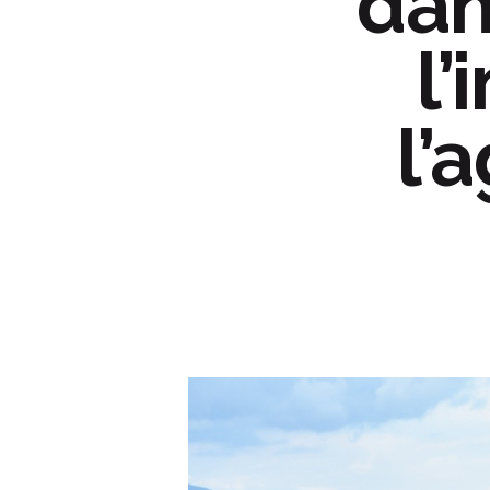
dan
l’
l’
Hit enter to search or ESC to close