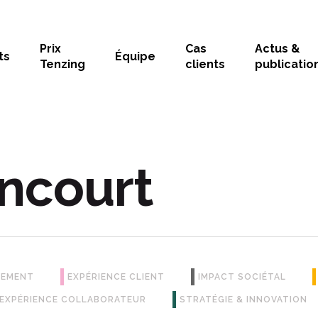
Prix
Cas
Actus &
ts
Équipe
Tenzing
clients
publicatio
incourt
GEMENT
EXPÉRIENCE CLIENT
IMPACT SOCIÉTAL
 EXPÉRIENCE COLLABORATEUR
STRATÉGIE & INNOVATION