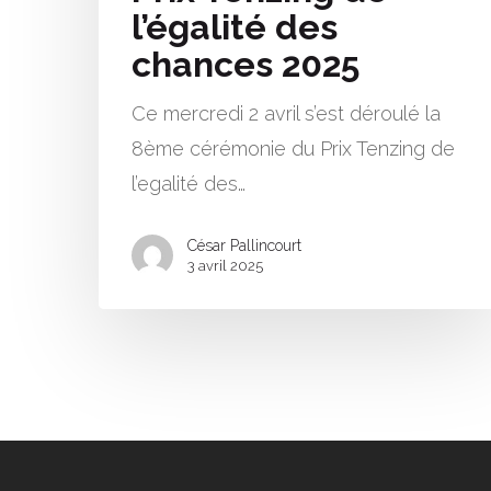
l’égalité des
chances 2025
Ce mercredi 2 avril s’est déroulé la
8ème cérémonie du Prix Tenzing de
l’egalité des…
César Pallincourt
3 avril 2025