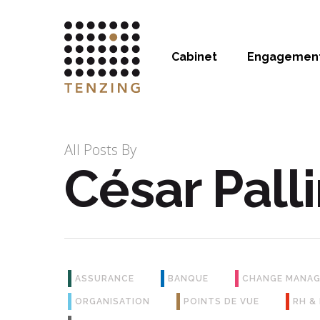
Cabinet
Engagemen
All Posts By
César Pall
Hit enter to search or ESC to close
ASSURANCE
BANQUE
CHANGE MANA
ORGANISATION
POINTS DE VUE
RH &